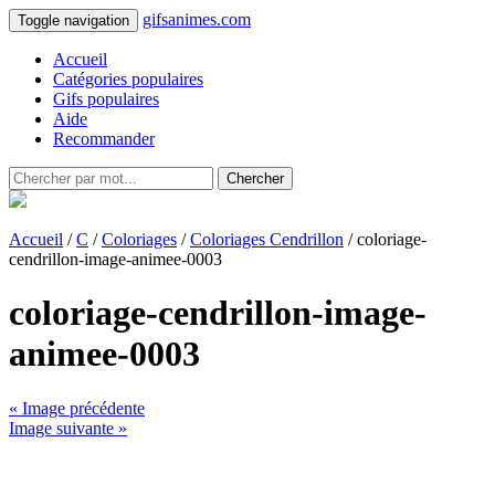
gifsanimes.com
Toggle navigation
Accueil
Catégories populaires
Gifs populaires
Aide
Recommander
Chercher
Accueil
/
C
/
Coloriages
/
Coloriages Cendrillon
/ coloriage-
cendrillon-image-animee-0003
coloriage-cendrillon-image-
animee-0003
« Image précédente
Image suivante »