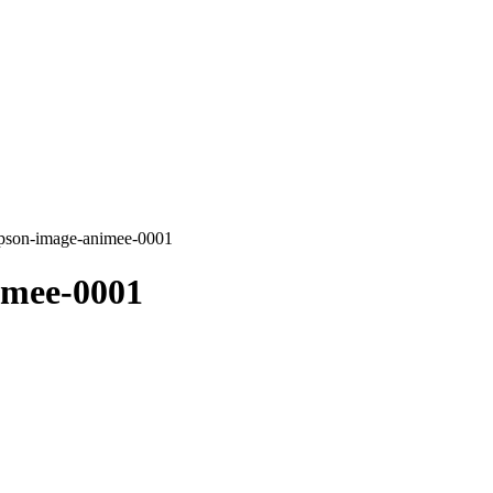
impson-image-animee-0001
imee-0001