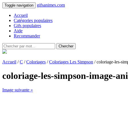
gifsanimes.com
Toggle navigation
Accueil
Catégories populaires
Gifs populaires
Aide
Recommander
Chercher
Accueil
/
C
/
Coloriages
/
Coloriages Les Simpson
/ coloriage-les-s
coloriage-les-simpson-image-an
Image suivante »