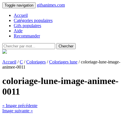
gifsanimes.com
Toggle navigation
Accueil
Catégories populaires
Gifs populaires
Aide
Recommander
Chercher
Accueil
/
C
/
Coloriages
/
Coloriages lune
/ coloriage-lune-image-
animee-0011
coloriage-lune-image-animee-
0011
« Image précédente
Image suivante »