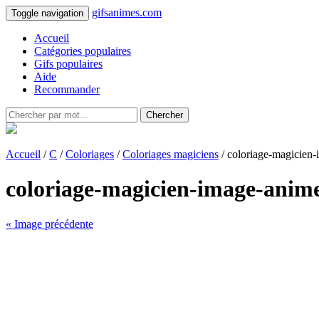
gifsanimes.com
Toggle navigation
Accueil
Catégories populaires
Gifs populaires
Aide
Recommander
Chercher
Accueil
/
C
/
Coloriages
/
Coloriages magiciens
/ coloriage-magicien
coloriage-magicien-image-anim
« Image précédente