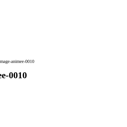
-image-animee-0010
ee-0010