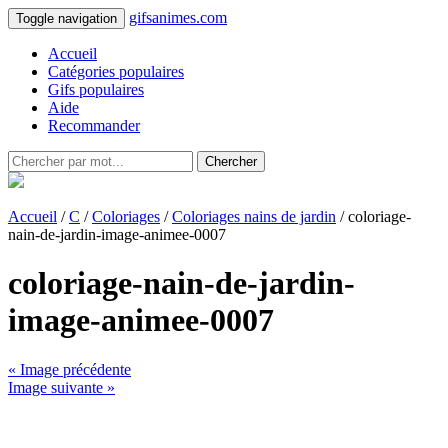
gifsanimes.com
Toggle navigation
Accueil
Catégories populaires
Gifs populaires
Aide
Recommander
Chercher
Accueil
/
C
/
Coloriages
/
Coloriages nains de jardin
/ coloriage-
nain-de-jardin-image-animee-0007
coloriage-nain-de-jardin-
image-animee-0007
« Image précédente
Image suivante »