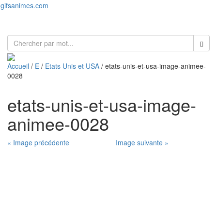
gifsanimes.com
Toggl
naviga
Accueil
/
E
/
Etats Unis et USA
/ etats-unis-et-usa-image-animee-
0028
etats-unis-et-usa-image-
animee-0028
« Image précédente
Image suivante »