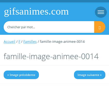
gifsanimes.com
Togg
navi
Accueil
/
F
/
Familles
/ famille-image-animee-0014
famille-image-animee-0014
« Image précédente
Image suivante »