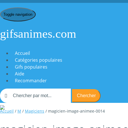
Toggle navigation
gifsanimes.com
Accueil
Catégories populaires
Gifs populaires
Aide
Recommander
Chercher
Accueil
/
M
/
Magiciens
/ magicien-image-animee-0014