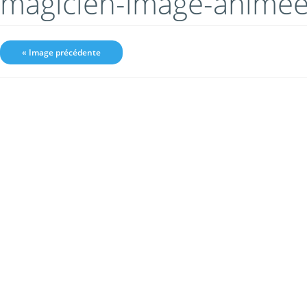
magicien-image-anime
« Image précédente