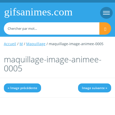
gifsanimes.com
Togg
navi
Accueil
/
M
/
Maquillage
/ maquillage-image-animee-0005
maquillage-image-animee-
0005
« Image précédente
Image suivante »