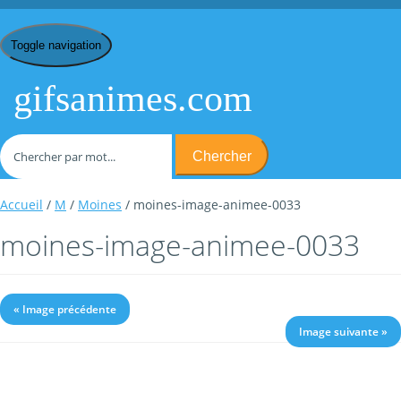
Toggle navigation
gifsanimes.com
Chercher
Accueil
/
M
/
Moines
/ moines-image-animee-0033
moines-image-animee-0033
« Image précédente
Image suivante »