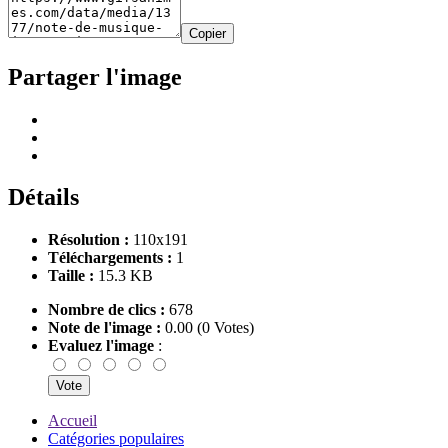
Copier
Partager l'image
Détails
Résolution :
110x191
Téléchargements :
1
Taille :
15.3 KB
Nombre de clics :
678
Note de l'image :
0.00 (0 Votes)
Evaluez l'image
:
Accueil
Catégories populaires