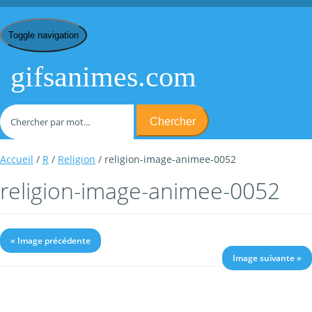
Toggle navigation
gifsanimes.com
Chercher
Accueil
/
R
/
Religion
/ religion-image-animee-0052
religion-image-animee-0052
« Image précédente
Image suivante »