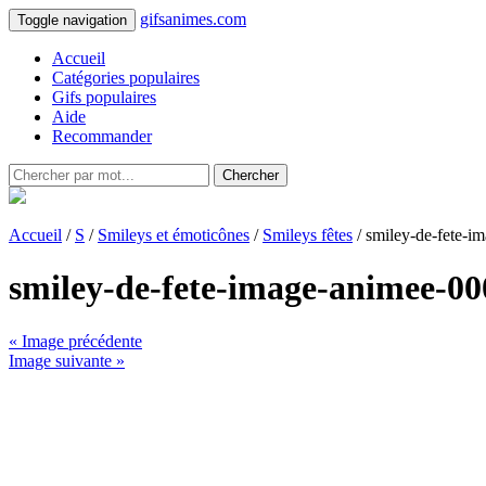
gifsanimes.com
Toggle navigation
Accueil
Catégories populaires
Gifs populaires
Aide
Recommander
Chercher
Accueil
/
S
/
Smileys et émoticônes
/
Smileys fêtes
/ smiley-de-fete-i
smiley-de-fete-image-animee-00
« Image précédente
Image suivante »