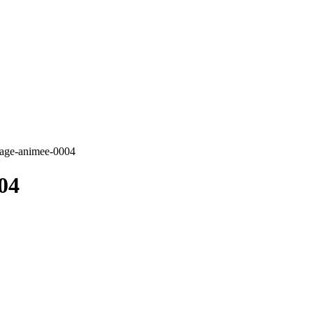
mage-animee-0004
04