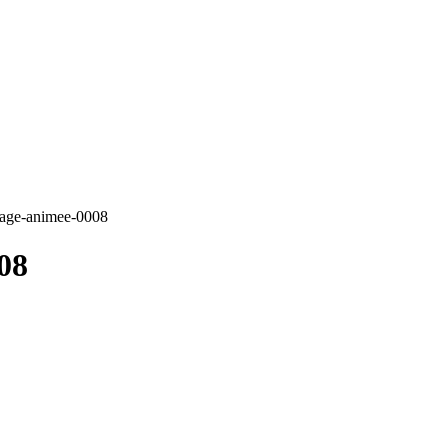
mage-animee-0008
08