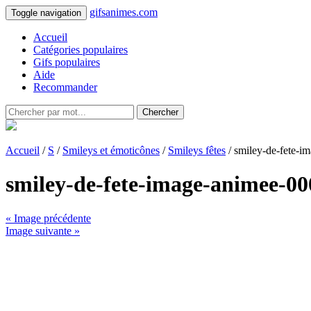
gifsanimes.com
Toggle navigation
Accueil
Catégories populaires
Gifs populaires
Aide
Recommander
Chercher
Accueil
/
S
/
Smileys et émoticônes
/
Smileys fêtes
/ smiley-de-fete-i
smiley-de-fete-image-animee-00
« Image précédente
Image suivante »