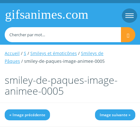
gifsanimes.com
Togg
navi
Accueil
/
S
/
Smileys et émoticônes
/
Smileys de
Pâques
/ smiley-de-paques-image-animee-0005
smiley-de-paques-image-
animee-0005
« Image précédente
Image suivante »