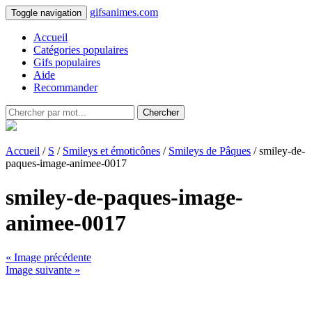
gifsanimes.com
Toggle navigation
Accueil
Catégories populaires
Gifs populaires
Aide
Recommander
Chercher
Accueil
/
S
/
Smileys et émoticônes
/
Smileys de Pâques
/ smiley-de-
paques-image-animee-0017
smiley-de-paques-image-
animee-0017
« Image précédente
Image suivante »