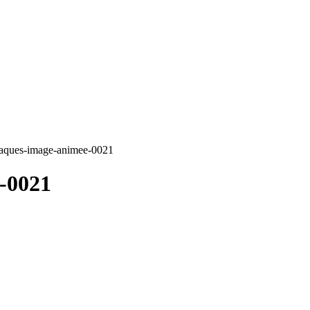
paques-image-animee-0021
-0021