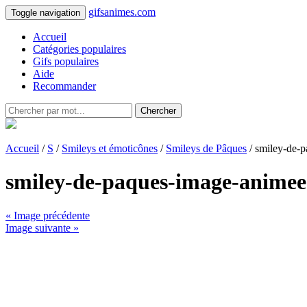
gifsanimes.com
Toggle navigation
Accueil
Catégories populaires
Gifs populaires
Aide
Recommander
Chercher
Accueil
/
S
/
Smileys et émoticônes
/
Smileys de Pâques
/ smiley-de-
smiley-de-paques-image-animee
« Image précédente
Image suivante »