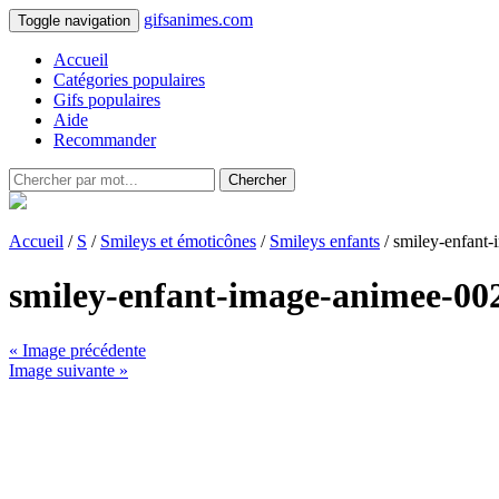
gifsanimes.com
Toggle navigation
Accueil
Catégories populaires
Gifs populaires
Aide
Recommander
Chercher
Accueil
/
S
/
Smileys et émoticônes
/
Smileys enfants
/ smiley-enfant
smiley-enfant-image-animee-00
« Image précédente
Image suivante »