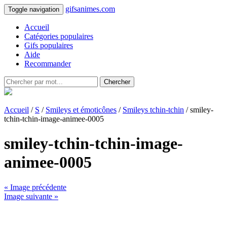
gifsanimes.com
Toggle navigation
Accueil
Catégories populaires
Gifs populaires
Aide
Recommander
Chercher
Accueil
/
S
/
Smileys et émoticônes
/
Smileys tchin-tchin
/ smiley-
tchin-tchin-image-animee-0005
smiley-tchin-tchin-image-
animee-0005
« Image précédente
Image suivante »