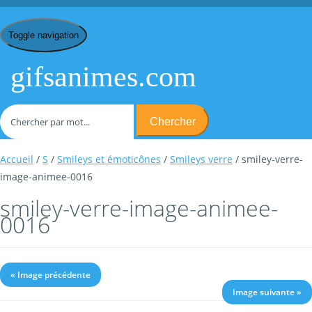
Toggle navigation
gifsanimes.com
Chercher
Accueil
/
S
/
Smileys et émoticônes
/
Smileys verre
/ smiley-verre-
image-animee-0016
smiley-verre-image-animee-
0016
« Image précédente
Image suivante »