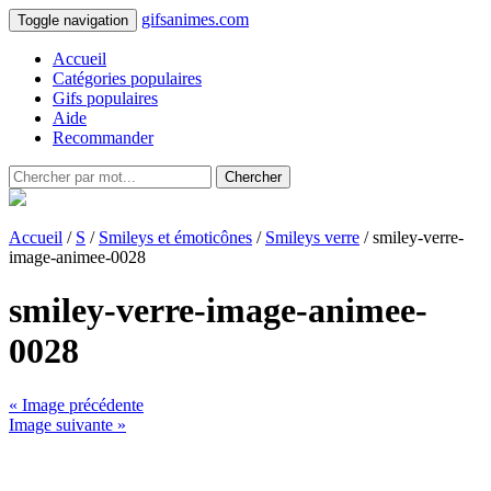
gifsanimes.com
Toggle navigation
Accueil
Catégories populaires
Gifs populaires
Aide
Recommander
Chercher
Accueil
/
S
/
Smileys et émoticônes
/
Smileys verre
/ smiley-verre-
image-animee-0028
smiley-verre-image-animee-
0028
« Image précédente
Image suivante »