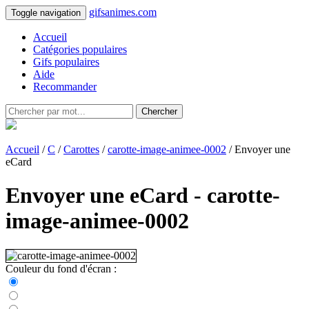
gifsanimes.com
Toggle navigation
Accueil
Catégories populaires
Gifs populaires
Aide
Recommander
Chercher
Accueil
/
C
/
Carottes
/
carotte-image-animee-0002
/ Envoyer une
eCard
Envoyer une eCard - carotte-
image-animee-0002
Couleur du fond d'écran :