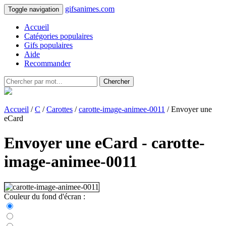
gifsanimes.com
Toggle navigation
Accueil
Catégories populaires
Gifs populaires
Aide
Recommander
Chercher
Accueil
/
C
/
Carottes
/
carotte-image-animee-0011
/ Envoyer une
eCard
Envoyer une eCard - carotte-
image-animee-0011
Couleur du fond d'écran :