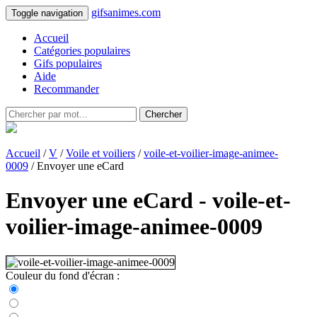
gifsanimes.com
Toggle navigation
Accueil
Catégories populaires
Gifs populaires
Aide
Recommander
Chercher
Accueil
/
V
/
Voile et voiliers
/
voile-et-voilier-image-animee-
0009
/ Envoyer une eCard
Envoyer une eCard - voile-et-
voilier-image-animee-0009
Couleur du fond d'écran :