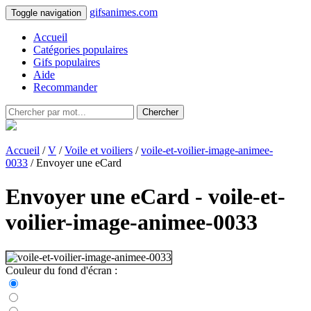
gifsanimes.com
Toggle navigation
Accueil
Catégories populaires
Gifs populaires
Aide
Recommander
Chercher
Accueil
/
V
/
Voile et voiliers
/
voile-et-voilier-image-animee-
0033
/ Envoyer une eCard
Envoyer une eCard - voile-et-
voilier-image-animee-0033
Couleur du fond d'écran :