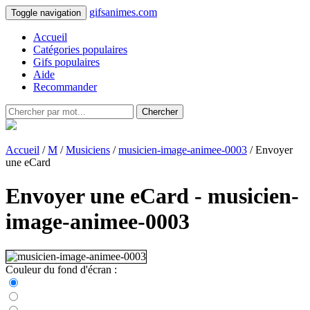
gifsanimes.com
Toggle navigation
Accueil
Catégories populaires
Gifs populaires
Aide
Recommander
Chercher
Accueil
/
M
/
Musiciens
/
musicien-image-animee-0003
/ Envoyer
une eCard
Envoyer une eCard - musicien-
image-animee-0003
Couleur du fond d'écran :