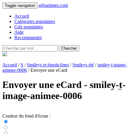
gifsanimes.com
Toggle navigation
Accueil
Catégories populaires
Gifs populaires
Aide
Recommander
Chercher
Accueil
/
S
/
Smileys et émoticônes
/
Smileys été
/
smiley-̩t̩-image-
animee-0006
/ Envoyer une eCard
Envoyer une eCard - smiley-̩t̩-
image-animee-0006
Couleur du fond d'écran :