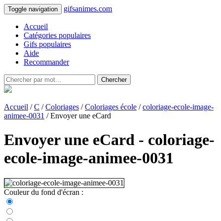
gifsanimes.com
Toggle navigation
Accueil
Catégories populaires
Gifs populaires
Aide
Recommander
Chercher
Accueil
/
C
/
Coloriages
/
Coloriages école
/
coloriage-ecole-image-
animee-0031
/ Envoyer une eCard
Envoyer une eCard - coloriage-
ecole-image-animee-0031
Couleur du fond d'écran :