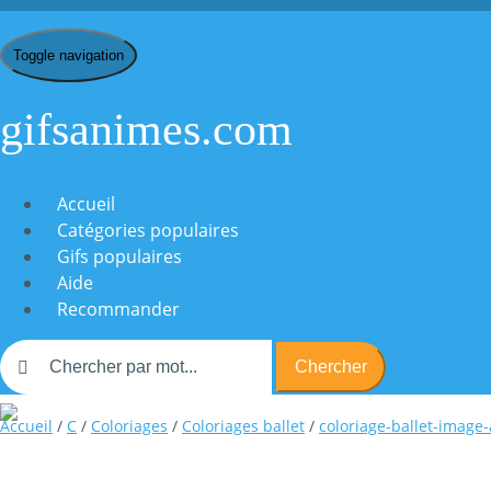
Toggle navigation
gifsanimes.com
Accueil
Catégories populaires
Gifs populaires
Aide
Recommander
Chercher
Accueil
/
C
/
Coloriages
/
Coloriages ballet
/
coloriage-ballet-image