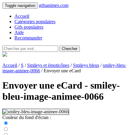
gifsanimes.com
Toggle navigation
Accueil
Catégories populaires
Gifs populaires
Aide
Recommander
Chercher
Accueil
/
S
/
Smileys et émoticônes
/
Smileys bleus
/
smiley-bleu-
image-animee-0066
/ Envoyer une eCard
Envoyer une eCard - smiley-
bleu-image-animee-0066
Couleur du fond d'écran :