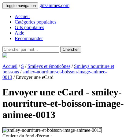
gifsanimes.com
Toggle navigation
Accueil
Catégories populaires
Gifs populaires
Aide
Recommander
Chercher
Accueil
/
S
/
Smileys et émoticônes
/
Smileys nourriture et
boissons
/
smiley-nourriture-et-boisson-image-animee-
0013
/ Envoyer une eCard
Envoyer une eCard - smiley-
nourriture-et-boisson-image-
animee-0013
Couleur du fond d'écran :