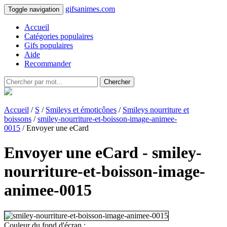
gifsanimes.com
Toggle navigation
Accueil
Catégories populaires
Gifs populaires
Aide
Recommander
Chercher
Accueil
/
S
/
Smileys et émoticônes
/
Smileys nourriture et
boissons
/
smiley-nourriture-et-boisson-image-animee-
0015
/ Envoyer une eCard
Envoyer une eCard - smiley-
nourriture-et-boisson-image-
animee-0015
Couleur du fond d'écran :