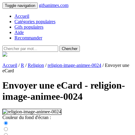
gifsanimes.com
Toggle navigation
Accueil
Catégories populaires
Gifs populaires
Aide
Recommander
Chercher
Accueil
/
R
/
Religion
/
religion-image-animee-0024
/ Envoyer une
eCard
Envoyer une eCard - religion-
image-animee-0024
Couleur du fond d'écran :