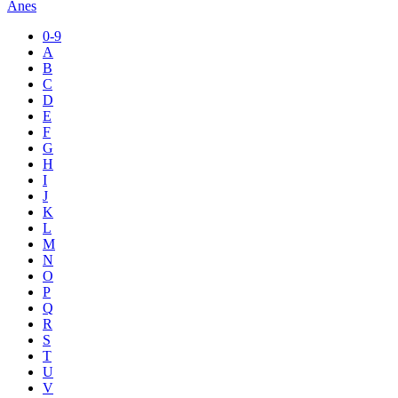
Ânes
0-9
A
B
C
D
E
F
G
H
I
J
K
L
M
N
O
P
Q
R
S
T
U
V