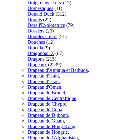
Doigt dans le nez
(15)
Domestiques
(11)
Donald Duck
(312)
Donuts
(25)
Dora l'Exploratrice
(79)
Dossiers
(20)
Doubles cœurs
(51)
Douches
(12)
Dracula
(9)
Dragonball Z
(67)
Dragons
(215)
Drapeaux
(2539)
Drapeau d'Antigua et Barbuda
,
Drapeau d'Haïti
,
Drapeau d'Israël
,
Drapeau d'Oman
,
Drapeau de Brunei
,
Drapeau de Centrafrique
,
Drapeau de Chypre
,
Drapeau de Cuba
,
Drapeau de Djibouti
,
Drapeau de Guam
,
Drapeau de Hong Kong
,
Drapeau de Hongrie
,
Drapeau de l'Afghanistan
,