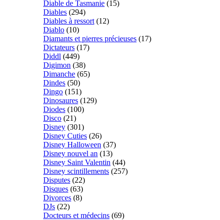
Diable de Tasmanie
(15)
Diables
(294)
Diables à ressort
(12)
Diablo
(10)
Diamants et pierres précieuses
(17)
Dictateurs
(17)
Diddl
(449)
Digimon
(38)
Dimanche
(65)
Dindes
(50)
Dingo
(151)
Dinosaures
(129)
Diodes
(100)
Disco
(21)
Disney
(301)
Disney Cuties
(26)
Disney Halloween
(37)
Disney nouvel an
(13)
Disney Saint Valentin
(44)
Disney scintillements
(257)
Disputes
(22)
Disques
(63)
Divorces
(8)
DJs
(22)
Docteurs et médecins
(69)