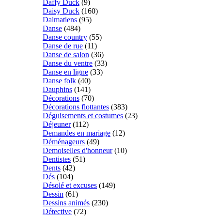
Daffy Duck
(9)
Daisy Duck
(160)
Dalmatiens
(95)
Danse
(484)
Danse country
(55)
Danse de rue
(11)
Danse de salon
(36)
Danse du ventre
(33)
Danse en ligne
(33)
Danse folk
(40)
Dauphins
(141)
Décorations
(70)
Décorations flottantes
(383)
Déguisements et costumes
(23)
Déjeuner
(112)
Demandes en mariage
(12)
Déménageurs
(49)
Demoiselles d'honneur
(10)
Dentistes
(51)
Dents
(42)
Dés
(104)
Désolé et excuses
(149)
Dessin
(61)
Dessins animés
(230)
Détective
(72)