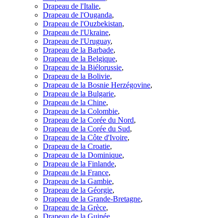
Drapeau de l'Italie
,
Drapeau de l'Ouganda
,
Drapeau de l'Ouzbekistan
,
Drapeau de l'Ukraine
,
Drapeau de l'Uruguay
,
Drapeau de la Barbade
,
Drapeau de la Belgique
,
Drapeau de la Biélorussie
,
Drapeau de la Bolivie
,
Drapeau de la Bosnie Herzégovine
,
Drapeau de la Bulgarie
,
Drapeau de la Chine
,
Drapeau de la Colombie
,
Drapeau de la Corée du Nord
,
Drapeau de la Corée du Sud
,
Drapeau de la Côte d'Ivoire
,
Drapeau de la Croatie
,
Drapeau de la Dominique
,
Drapeau de la Finlande
,
Drapeau de la France
,
Drapeau de la Gambie
,
Drapeau de la Géorgie
,
Drapeau de la Grande-Bretagne
,
Drapeau de la Grèce
,
Drapeau de la Guinée
,