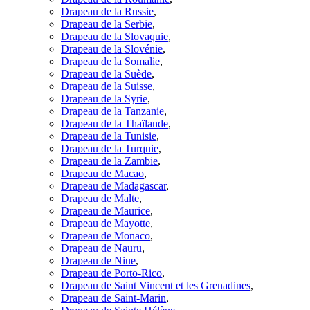
Drapeau de la Russie
,
Drapeau de la Serbie
,
Drapeau de la Slovaquie
,
Drapeau de la Slovénie
,
Drapeau de la Somalie
,
Drapeau de la Suède
,
Drapeau de la Suisse
,
Drapeau de la Syrie
,
Drapeau de la Tanzanie
,
Drapeau de la Thaïlande
,
Drapeau de la Tunisie
,
Drapeau de la Turquie
,
Drapeau de la Zambie
,
Drapeau de Macao
,
Drapeau de Madagascar
,
Drapeau de Malte
,
Drapeau de Maurice
,
Drapeau de Mayotte
,
Drapeau de Monaco
,
Drapeau de Nauru
,
Drapeau de Niue
,
Drapeau de Porto-Rico
,
Drapeau de Saint Vincent et les Grenadines
,
Drapeau de Saint-Marin
,