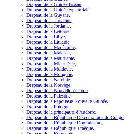
Drapeau de la Guinée Bissau
,
Drapeau de la Guinée équatoriale
,
Drapeau de la Guyane
,
Drapeau de la Jamaïque
,
Drapeau de la Jordanie
,
Drapeau de la Lettonie
,
Drapeau de la Libye
,
Drapeau de la Lituanie
,
Drapeau de la Macédoine
,
Drapeau de la Malaisie
,
Drapeau de la Mauritanie
,
Drapeau de la Micronésie
,
Drapeau de la Moldavie
,
Drapeau de la Mongolie
,
Drapeau de la Namibie
,
Drapeau de la Norvège
,
Drapeau de la Nouvelle Zélande
,
Drapeau de la Palestine
,
Drapeau de la Papouasie-Nouvelle-Guinée
,
Drapeau de la Pologne
,
Drapeau de la principauté d'Andorre
,
Drapeau de la République Démocratique du Congo
,
Drapeau de la République Dominicaine
,
Drapeau de la République Tchèque
,
Drapeau de la Roumanie
,