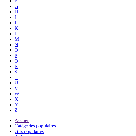
F
G
H
I
J
K
L
M
N
O
P
Q
R
S
T
U
V
W
X
Y
Z
Accueil
Catégories populaires
Gifs populaires