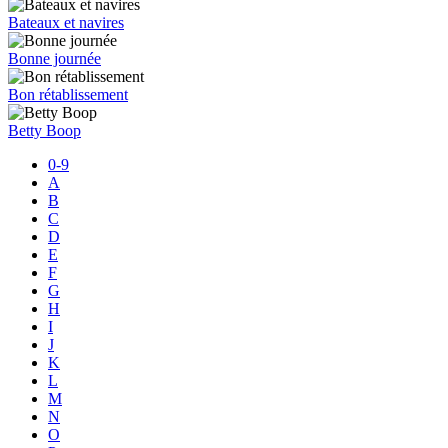
Bateaux et navires
Bonne journée
Bon rétablissement
Betty Boop
0-9
A
B
C
D
E
F
G
H
I
J
K
L
M
N
O