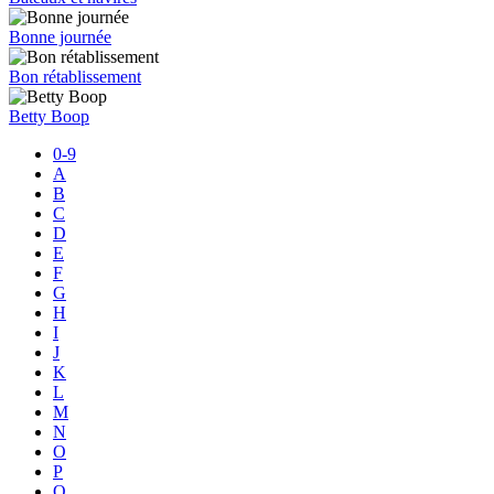
Bonne journée
Bon rétablissement
Betty Boop
0-9
A
B
C
D
E
F
G
H
I
J
K
L
M
N
O
P
Q