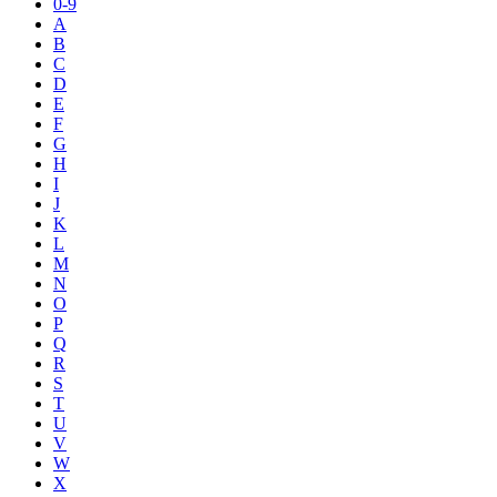
0-9
A
B
C
D
E
F
G
H
I
J
K
L
M
N
O
P
Q
R
S
T
U
V
W
X