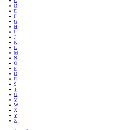
C
D
E
F
G
H
I
J
K
L
M
N
O
P
Q
R
S
T
U
V
W
X
Y
Z