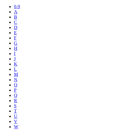
0-9
A
B
C
D
E
F
G
H
I
J
K
L
M
N
O
P
Q
R
S
T
U
V
W