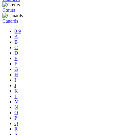
Cœurs
Canards
0-9
A
B
C
D
E
F
G
H
I
J
K
L
M
N
O
P
Q
R
S