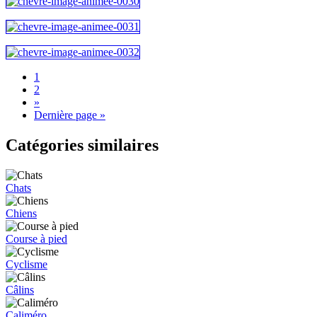
1
2
»
Dernière page »
Catégories similaires
Chats
Chiens
Course à pied
Cyclisme
Câlins
Caliméro