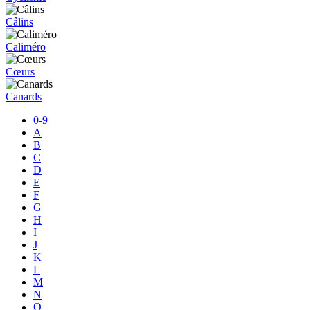
Câlins
Caliméro
Cœurs
Canards
0-9
A
B
C
D
E
F
G
H
I
J
K
L
M
N
O