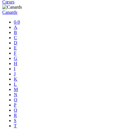
Cœurs
Canards
0-9
A
B
C
D
E
F
G
H
I
J
K
L
M
N
O
P
Q
R
S
T