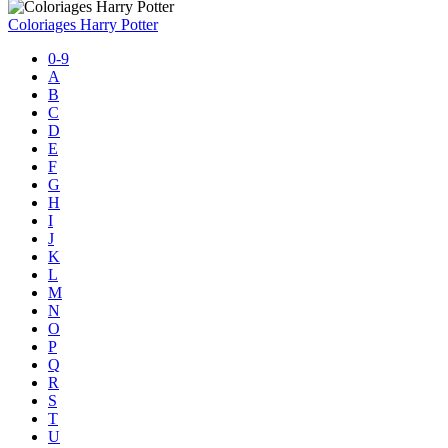
Coloriages Harry Potter
0-9
A
B
C
D
E
F
G
H
I
J
K
L
M
N
O
P
Q
R
S
T
U