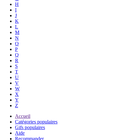
H
I
J
K
L
M
N
O
P
Q
R
S
T
U
V
W
X
Y
Z
Accueil
Catégories populaires
Gifs populaires
Aide
Recommander