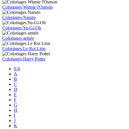
Coloriages Winnie l'Ourson
Coloriages Naruto
Coloriages Yu-Gi-Oh
Coloriages armée
Coloriages Le Roi Lion
Coloriages Harry Potter
0-9
A
B
C
D
E
F
G
H
I
J
K