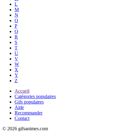
L
M
N
O
P
Q
R
S
T
U
V
W
X
Y
Z
Accueil
Catégories populaires
Gifs populaires
Aide
Recommander
Contact
© 2026 gifsanimes.com