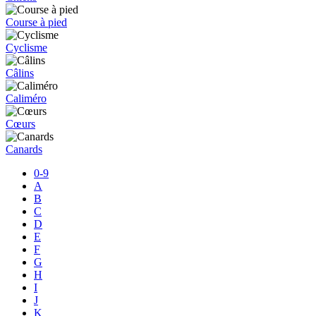
Course à pied
Cyclisme
Câlins
Caliméro
Cœurs
Canards
0-9
A
B
C
D
E
F
G
H
I
J
K