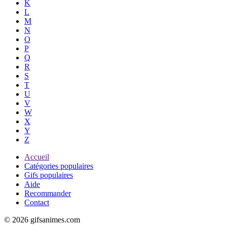
K
L
M
N
O
P
Q
R
S
T
U
V
W
X
Y
Z
Accueil
Catégories populaires
Gifs populaires
Aide
Recommander
Contact
© 2026 gifsanimes.com