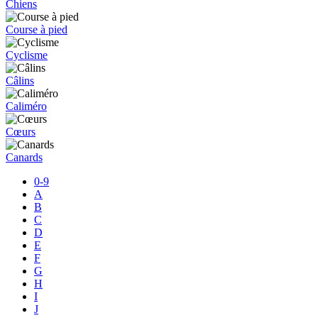
Chiens
Course à pied
Cyclisme
Câlins
Caliméro
Cœurs
Canards
0-9
A
B
C
D
E
F
G
H
I
J