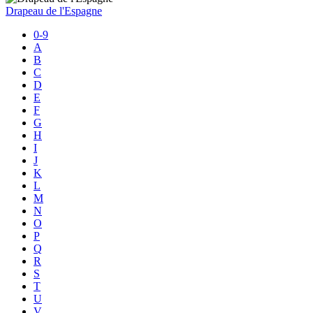
Drapeau de l'Espagne
0-9
A
B
C
D
E
F
G
H
I
J
K
L
M
N
O
P
Q
R
S
T
U
V